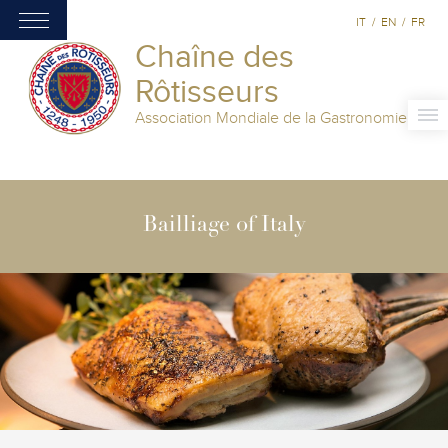
IT
/
EN
/
FR
Chaîne des
Rôtisseurs
Association Mondiale de la Gastronomie
Bailliage of Italy