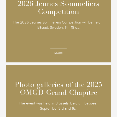
2026 Jeunes Sommeliers
2026 Jeunes Sommeliers
Competition
Competition
The 2026 Jeunes Sommeliers Competition will be held in
Båstad, Sweden, 14 - 18 o...
MORE
Photo galleries of the 2025
Photo galleries of the 2025
OMGD Grand Chapitre
OMGD Grand Chapitre
The event was held in Brussels, Belgium between
September 3rd and 6t...