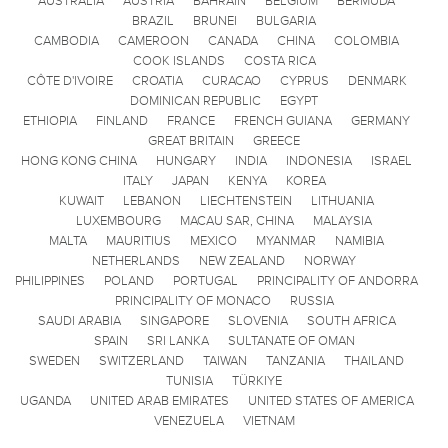
AUSTRALIA
AUSTRIA
BAHRAIN
BELGIUM
BERMUDA
BRAZIL
BRUNEI
BULGARIA
CAMBODIA
CAMEROON
CANADA
CHINA
COLOMBIA
COOK ISLANDS
COSTA RICA
CÔTE D'IVOIRE
CROATIA
CURACAO
CYPRUS
DENMARK
DOMINICAN REPUBLIC
EGYPT
ETHIOPIA
FINLAND
FRANCE
FRENCH GUIANA
GERMANY
GREAT BRITAIN
GREECE
HONG KONG CHINA
HUNGARY
INDIA
INDONESIA
ISRAEL
ITALY
JAPAN
KENYA
KOREA
KUWAIT
LEBANON
LIECHTENSTEIN
LITHUANIA
LUXEMBOURG
MACAU SAR, CHINA
MALAYSIA
MALTA
MAURITIUS
MEXICO
MYANMAR
NAMIBIA
NETHERLANDS
NEW ZEALAND
NORWAY
PHILIPPINES
POLAND
PORTUGAL
PRINCIPALITY OF ANDORRA
PRINCIPALITY OF MONACO
RUSSIA
SAUDI ARABIA
SINGAPORE
SLOVENIA
SOUTH AFRICA
SPAIN
SRI LANKA
SULTANATE OF OMAN
SWEDEN
SWITZERLAND
TAIWAN
TANZANIA
THAILAND
TUNISIA
TÜRKIYE
UGANDA
UNITED ARAB EMIRATES
UNITED STATES OF AMERICA
VENEZUELA
VIETNAM