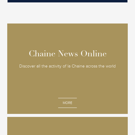
Chaine News Online
Chaine News Online
Discover all the activity of la Chaine across the world
MORE