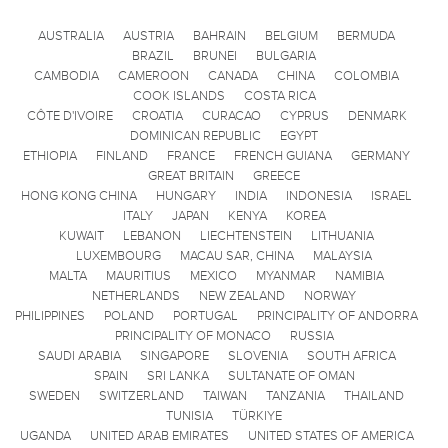
AUSTRALIA
AUSTRIA
BAHRAIN
BELGIUM
BERMUDA
BRAZIL
BRUNEI
BULGARIA
CAMBODIA
CAMEROON
CANADA
CHINA
COLOMBIA
COOK ISLANDS
COSTA RICA
CÔTE D'IVOIRE
CROATIA
CURACAO
CYPRUS
DENMARK
DOMINICAN REPUBLIC
EGYPT
ETHIOPIA
FINLAND
FRANCE
FRENCH GUIANA
GERMANY
GREAT BRITAIN
GREECE
HONG KONG CHINA
HUNGARY
INDIA
INDONESIA
ISRAEL
ITALY
JAPAN
KENYA
KOREA
KUWAIT
LEBANON
LIECHTENSTEIN
LITHUANIA
LUXEMBOURG
MACAU SAR, CHINA
MALAYSIA
MALTA
MAURITIUS
MEXICO
MYANMAR
NAMIBIA
NETHERLANDS
NEW ZEALAND
NORWAY
PHILIPPINES
POLAND
PORTUGAL
PRINCIPALITY OF ANDORRA
PRINCIPALITY OF MONACO
RUSSIA
SAUDI ARABIA
SINGAPORE
SLOVENIA
SOUTH AFRICA
SPAIN
SRI LANKA
SULTANATE OF OMAN
SWEDEN
SWITZERLAND
TAIWAN
TANZANIA
THAILAND
TUNISIA
TÜRKIYE
UGANDA
UNITED ARAB EMIRATES
UNITED STATES OF AMERICA