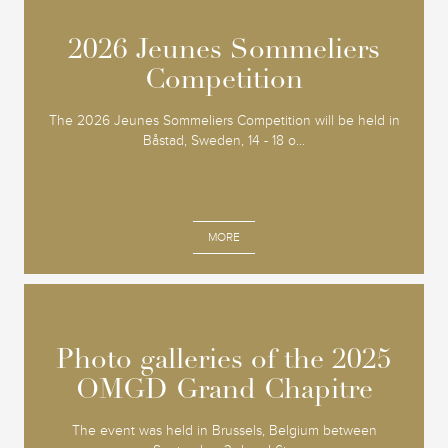
2026 Jeunes Sommeliers
2026 Jeunes Sommeliers
Competition
Competition
The 2026 Jeunes Sommeliers Competition will be held in
Båstad, Sweden, 14 - 18 o...
MORE
Photo galleries of the 2025
Photo galleries of the 2025
OMGD Grand Chapitre
OMGD Grand Chapitre
The event was held in Brussels, Belgium between