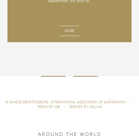
September 3rd and 6t...
MORE
©
CHAÎNE DES RÔTISSEURS - INTERNATIONAL ASSOCIATION OF GASTRONOMY
|
TERMS OF USE
|
CREATED BY INDUXIA
AROUND THE WORLD