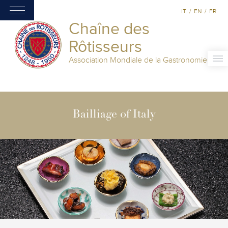
IT
/
EN
/
FR
Chaîne des
Rôtisseurs
Association Mondiale de la Gastronomie
Bailliage of Italy