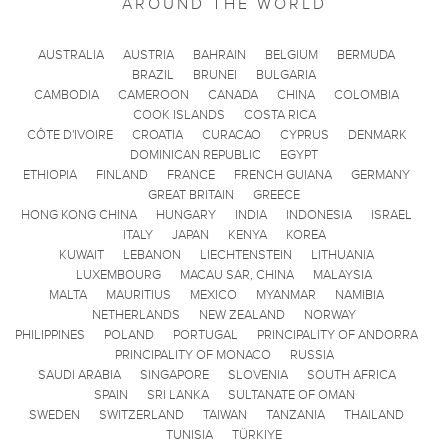
AROUND THE WORLD
AUSTRALIA
AUSTRIA
BAHRAIN
BELGIUM
BERMUDA
BRAZIL
BRUNEI
BULGARIA
CAMBODIA
CAMEROON
CANADA
CHINA
COLOMBIA
COOK ISLANDS
COSTA RICA
CÔTE D'IVOIRE
CROATIA
CURACAO
CYPRUS
DENMARK
DOMINICAN REPUBLIC
EGYPT
ETHIOPIA
FINLAND
FRANCE
FRENCH GUIANA
GERMANY
GREAT BRITAIN
GREECE
HONG KONG CHINA
HUNGARY
INDIA
INDONESIA
ISRAEL
ITALY
JAPAN
KENYA
KOREA
KUWAIT
LEBANON
LIECHTENSTEIN
LITHUANIA
LUXEMBOURG
MACAU SAR, CHINA
MALAYSIA
MALTA
MAURITIUS
MEXICO
MYANMAR
NAMIBIA
NETHERLANDS
NEW ZEALAND
NORWAY
PHILIPPINES
POLAND
PORTUGAL
PRINCIPALITY OF ANDORRA
PRINCIPALITY OF MONACO
RUSSIA
SAUDI ARABIA
SINGAPORE
SLOVENIA
SOUTH AFRICA
SPAIN
SRI LANKA
SULTANATE OF OMAN
SWEDEN
SWITZERLAND
TAIWAN
TANZANIA
THAILAND
TUNISIA
TÜRKIYE