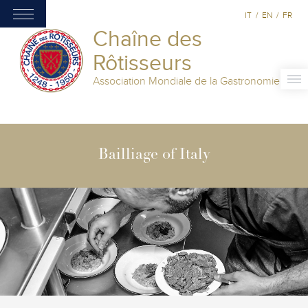
IT
/
EN
/
FR
Chaîne des
Rôtisseurs
Association Mondiale de la Gastronomie
Bailliage of Italy