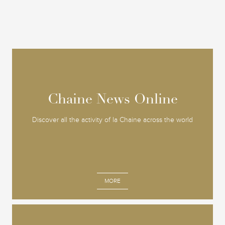
Chaine News Online
Chaine News Online
Discover all the activity of la Chaine across the world
MORE