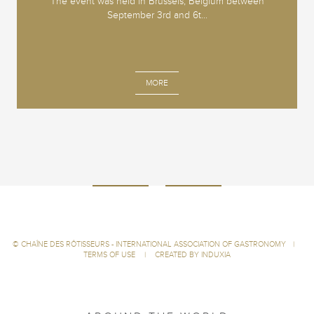
The event was held in Brussels, Belgium between
September 3rd and 6t...
MORE
©
CHAÎNE DES RÔTISSEURS - INTERNATIONAL ASSOCIATION OF GASTRONOMY
|
TERMS OF USE
|
CREATED BY INDUXIA