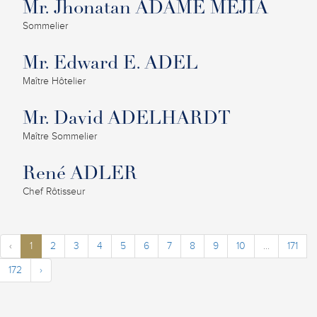
Mr. Jhonatan ADAME MEJIA
Sommelier
Mr. Edward E. ADEL
Maître Hôtelier
Mr. David ADELHARDT
Maître Sommelier
René ADLER
Chef Rôtisseur
‹
1
2
3
4
5
6
7
8
9
10
...
171
172
›